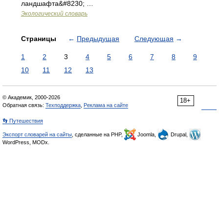
ландшафта&#8230; …
Экологический словарь
Страницы
←
Предыдущая
Следующая
→
1
2
3
4
5
6
7
8
9
10
11
12
13
© Академик, 2000-2026
18+
Обратная связь:
Техподдержка
,
Реклама на сайте
👣 Путешествия
Экспорт словарей на сайты
, сделанные на PHP,
Joomla,
Drupal,
WordPress, MODx.