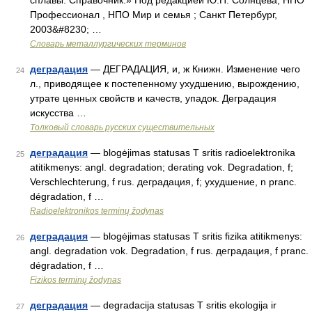
сплавы. Справочник.» Под редакцией Ю.П. Солнцева; НПО
Профессионал , НПО Мир и семья ; Санкт Петербург,
2003&#8230; …
Словарь металлургических терминов
деградация
— ДЕГРАДАЦИЯ, и, ж Книжн. Изменение чего
24
л., приводящее к постепенному ухудшению, вырождению,
утрате ценных свойств и качеств, упадок. Деградация
искусства …
Толковый словарь русских существительных
деградация
— blogėjimas statusas T sritis radioelektronika
25
atitikmenys: angl. degradation; derating vok. Degradation, f;
Verschlechterung, f rus. деградация, f; ухудшение, n pranc.
dégradation, f …
Radioelektronikos terminų žodynas
деградация
— blogėjimas statusas T sritis fizika atitikmenys:
26
angl. degradation vok. Degradation, f rus. деградация, f pranc.
dégradation, f …
Fizikos terminų žodynas
деградация
— degradacija statusas T sritis ekologija ir
27