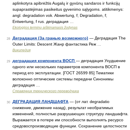
aplinkotyra apibrėžtis Augalų ir gyvūnų sandaros ir funkcijų
supaprastėjimas pasikeitus gyvenimo sąlygoms. atitikmenys:
angl. degradation vok. Abwertung, f; Degradation, f;
Entwertung, f rus. деградация …
Ekologijos terminų aiškinamasis žodynas
Деградация (За гранью возможного)
— Деградация The
28
Outer Limits: Descent Жанр фантастика Реж …
Википедия
деградация компонента ВОСП
— деградация Ухудшение
29
одного или нескольких параметров компонента ВОСП в
период его эксплуатации. [ГОСТ 26599 85] Тематики
волоконно оптические системы передачи Синонимы
деградация …
Справочник технического переводчика
ДЕГРАДАЦИЯ ЛАНДШАФТА
— (от лат. degradatio
30
снижение, движение назад), результат необратимых
изменений, полностью разрушающих структуру ландшафта.
Выражается в потере им способности выполнять ресурсо
средовоспроизводящие функции. Сохранение целостности